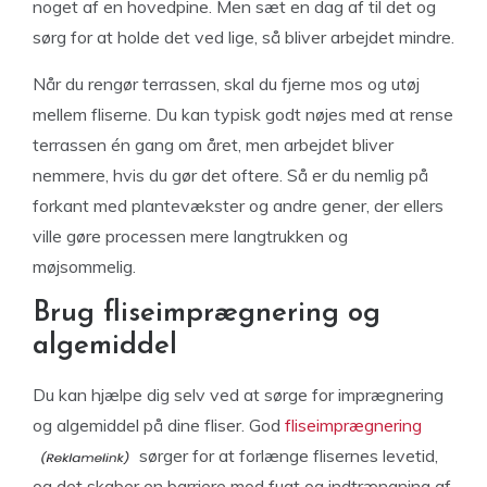
noget af en hovedpine. Men sæt en dag af til det og
sørg for at holde det ved lige, så bliver arbejdet mindre.
Når du rengør terrassen, skal du fjerne mos og utøj
mellem fliserne. Du kan typisk godt nøjes med at rense
terrassen én gang om året, men arbejdet bliver
nemmere, hvis du gør det oftere. Så er du nemlig på
forkant med plantevækster og andre gener, der ellers
ville gøre processen mere langtrukken og
møjsommelig.
Brug fliseimprægnering og
algemiddel
Du kan hjælpe dig selv ved at sørge for imprægnering
og algemiddel på dine fliser. God
fliseimprægnering
sørger for at forlænge flisernes levetid,
og det skaber en barriere mod fugt og indtrængning af